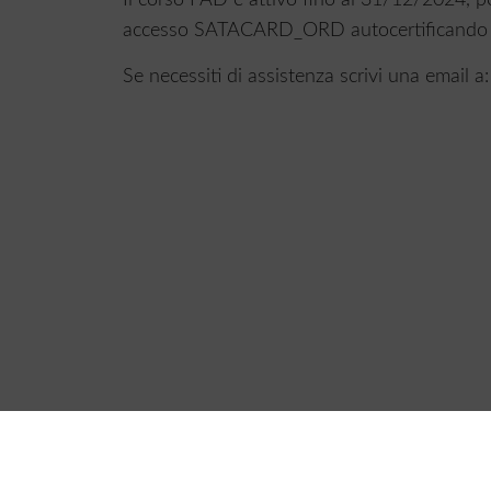
accesso SATACARD_ORD autocertificando di e
Se necessiti di assistenza scrivi una email a: