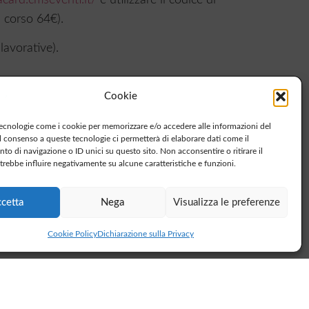
 corso 64€).
lavorative).
Cookie
tecnologie come i cookie per memorizzare e/o accedere alle informazioni del
Il consenso a queste tecnologie ci permetterà di elaborare dati come il
o di navigazione o ID unici su questo sito. Non acconsentire o ritirare il
rebbe influire negativamente su alcune caratteristiche e funzioni.
cetta
Nega
Visualizza le preferenze
up
Cookie Policy
Dichiarazione sulla Privacy