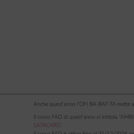
Anche quest’anno l’OFI BA-BAT-TA mette a di
Il corso FAD di quest’anno si intitola “
SATACARD
.
Il corso FAD è attivo fino al 31/12/2024, pe