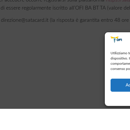
ssere regolarmente iscritto all’OFI BA BT TA (valore del
 direzione@satacard.it (la risposta è garantita entro 48 ore 
Utilizziamo 
dispositivo. 
comportament
consenso pot
Ac