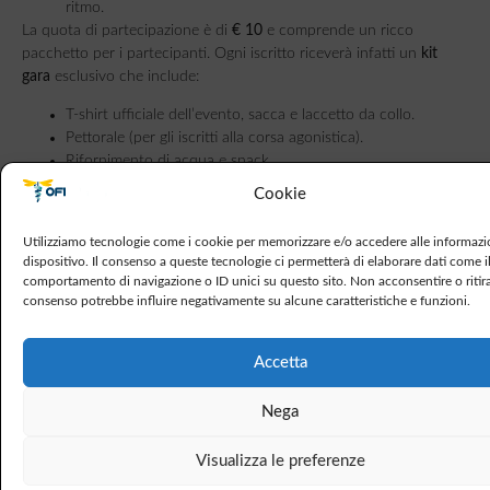
ritmo.
La quota di partecipazione è di
€ 10
e comprende un ricco
pacchetto per i partecipanti. Ogni iscritto riceverà infatti un
kit
gara
esclusivo che include:
T-shirt ufficiale dell’evento, sacca e laccetto da collo.
Pettorale (per gli iscritti alla corsa agonistica).
Rifornimento di acqua e snack.
Cookie
Per qualsiasi dubbio, dettagli sui percorsi o
chiarimenti, è possibile contattare l’organizzazione al
Utilizziamo tecnologie come i cookie per memorizzare e/o accedere alle informazi
numero telefonico
338 872 3866
.
dispositivo. Il consenso a queste tecnologie ci permetterà di elaborare dati come i
comportamento di navigazione o ID unici su questo sito. Non acconsentire o ritira
La
No Tobacco Race
non è solo una gara, ma
consenso potrebbe influire negativamente su alcune caratteristiche e funzioni.
un’importante occasione per schierarsi attivamente a
favore della prevenzione e contro il tabagismo.
Accetta
Nega
up
Visualizza le preferenze