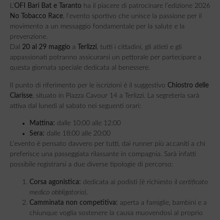
L’
OFI Bari Bat e Taranto
ha il piacere di patrocinare l’edizione 2026
No Tobacco Race
, l’evento sportivo che unisce la passione per il
movimento a un messaggio fondamentale per la salute e la
prevenzione.
Dal
20 al 29 maggio
a
Terlizzi
, tutti i cittadini, gli atleti e gli
appassionati potranno assicurarsi un pettorale per partecipare a
questa giornata speciale dedicata al benessere.
Il punto di riferimento per le iscrizioni è il suggestivo
Chiostro delle
Clarisse
, situato in Piazza Cavour 14 a Terlizzi. La segreteria sarà
attiva dal lunedì al sabato nei seguenti orari:
Mattina:
dalle 10:00 alle 12:00
Sera:
dalle 18:00 alle 20:00
L’evento è pensato davvero per tutti, dai runner più accaniti a chi
preferisce una passeggiata rilassante in compagnia. Sarà infatti
possibile registrarsi a due diverse tipologie di percorso:
Corsa agonistica:
dedicata ai podisti (è richiesto il
certificato
medico obbligatorio
).
Camminata non competitiva:
aperta a famiglie, bambini e a
chiunque voglia sostenere la causa muovendosi al proprio