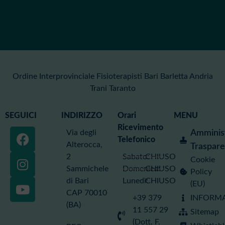
Ordine Interprovinciale Fisioterapisti Bari Barletta Andria
Trani Taranto
SEGUICI
INDIRIZZO
Orari
MENU
Ricevimento
Via degli
Amminis
Telefonico
Alterocca,
Traspar
2
Sabato:
CHIUSO
Cookie
Sammichele
Domenica:
CHIUSO
Policy
di Bari
Lunedì:
CHIUSO
(EU)
CAP 70010
+39 379
INFORMA
(BA)
Servizi
11 557 29
Sitemap
ISCRIZIONE
(Dott. F.