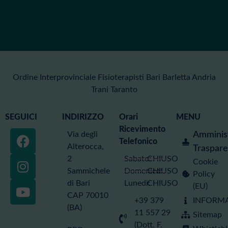
Ordine Interprovinciale Fisioterapisti Bari Barletta Andria
Trani Taranto
SEGUICI
INDIRIZZO
Orari
MENU
Ricevimento
Via degli
Amminis
Telefonico
Alterocca,
Traspar
2
Sabato:
CHIUSO
Cookie
Sammichele
Domenica:
CHIUSO
Policy
di Bari
Lunedì:
CHIUSO
(EU)
CAP 70010
+39 379
INFORMA
(BA)
Servizi
11 557 29
Sitemap
ISCRIZIONE
(Dott. F.