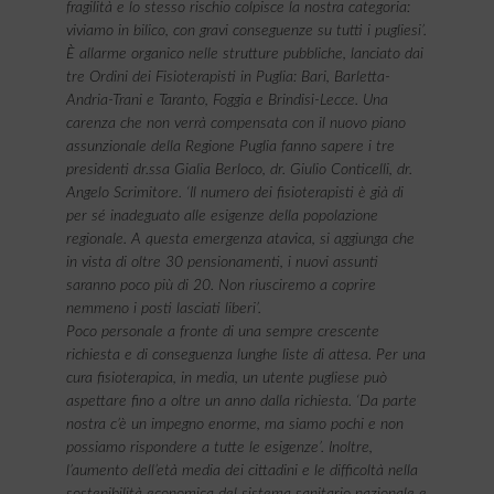
fragilità e lo stesso rischio colpisce la nostra categoria:
viviamo in bilico, con gravi conseguenze su tutti i pugliesi’.
È allarme organico nelle strutture pubbliche, lanciato dai
tre Ordini dei Fisioterapisti in Puglia: Bari, Barletta-
Andria-Trani e Taranto, Foggia e Brindisi-Lecce. Una
carenza che non verrà compensata con il nuovo piano
assunzionale della Regione Puglia fanno sapere i tre
presidenti dr.ssa Gialia Berloco, dr. Giulio Conticelli, dr.
Angelo Scrimitore. ‘Il numero dei fisioterapisti è già di
per sé inadeguato alle esigenze della popolazione
regionale. A questa emergenza atavica, si aggiunga che
in vista di oltre 30 pensionamenti, i nuovi assunti
saranno poco più di 20. Non riusciremo a coprire
nemmeno i posti lasciati liberi’.
Poco personale a fronte di una sempre crescente
richiesta e di conseguenza lunghe liste di attesa. Per una
cura fisioterapica, in media, un utente pugliese può
aspettare fino a oltre un anno dalla richiesta. ‘Da parte
nostra c’è un impegno enorme, ma siamo pochi e non
possiamo rispondere a tutte le esigenze’. Inoltre,
l’aumento dell’età media dei cittadini e le difficoltà nella