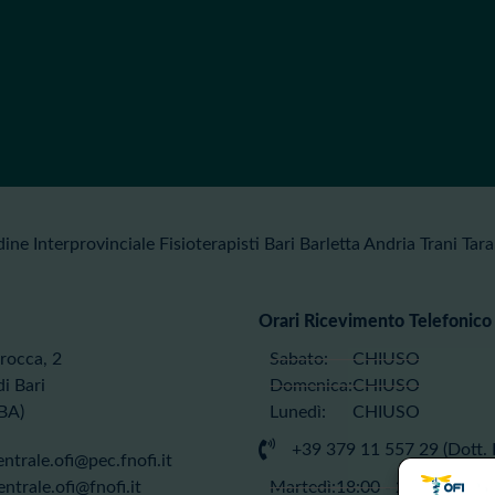
ine Interprovinciale Fisioterapisti Bari Barletta Andria Trani Tar
Orari Ricevimento Telefonico
erocca, 2
Sabato:
CHIUSO
i Bari
Domenica:
CHIUSO
BA)
Lunedì:
CHIUSO
+39 379 11 557 29 (Dott. F
ntrale.ofi@pec.fnofi.it
entrale.ofi@fnofi.it
Martedì:
18:00 - 20:00