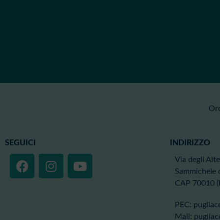
Ord
Servizi
SEGUICI
INDIRIZZO
ISCRIZIONE
Verifica
Via degli Alt
Fisioterapisti
Sammichele d
CAP 70010 (
Moduli e
Certificati
PEC: pugliace
Assicurazione
Mail: pugliac