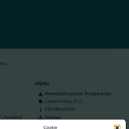
anto
MENU
Amministrazione Trasparente
Cookie Policy (EU)
INFORMATIVA
. Paradiso)
Sitemap
Whistleblowing
Cookie